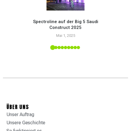
Spectroline auf der Big 5 Saudi
Construct 2025
Setzen
Mai 1, 2025
mit
upply-
ÜBER UNS
Unser Auftrag
Unsere Geschichte
So funktioniert es