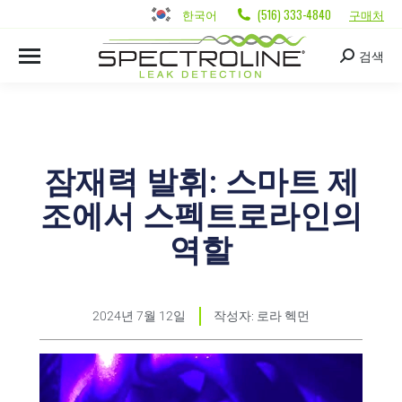
한국어
(516) 333-4840
구매처
검색
잠재력 발휘: 스마트 제
조에서 스펙트로라인의
역할
2024년 7월 12일
작성자:
로라 헥먼