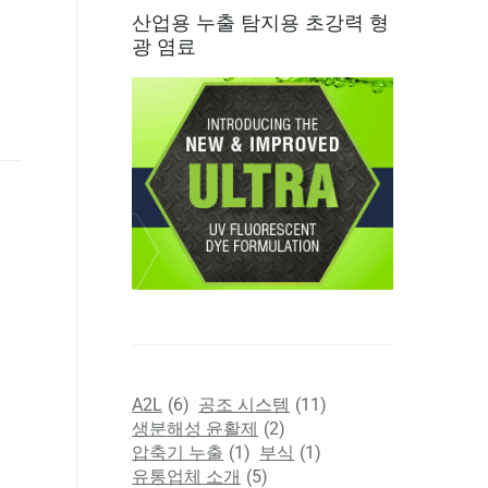
산업용 누출 탐지용 초강력 형
광 염료
A2L
(6)
공조 시스템
(11)
생분해성 윤활제
(2)
압축기 누출
(1)
부식
(1)
유통업체 소개
(5)