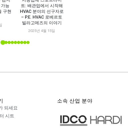
누출 감지
시공업체 스포트라이
 가능
트: 배관업에서 시작해
을 구현
HVAC 분야의 선구자로
– P.E. HVAC 로베르토
빌라고메즈의 이야기
3일
2025년 4월 15일
기
소속 산업 분야
가 되세요
터 시트