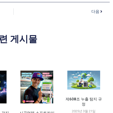
다음
련 게시물
제608조 누출 탐지 규
정
2025년 3월 21일