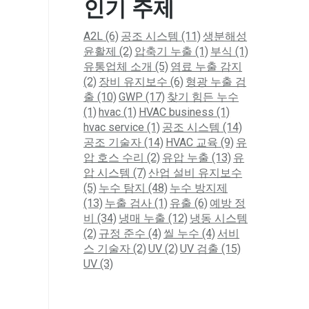
인기 주제
A2L
(6)
공조 시스템
(11)
생분해성
윤활제
(2)
압축기 누출
(1)
부식
(1)
유통업체 소개
(5)
염료 누출 감지
(2)
장비 유지보수
(6)
형광 누출 검
출
(10)
GWP
(17)
찾기 힘든 누수
(1)
hvac
(1)
HVAC business
(1)
hvac service
(1)
공조 시스템
(14)
공조 기술자
(14)
HVAC 교육
(9)
유
압 호스 수리
(2)
유압 누출
(13)
유
압 시스템
(7)
산업 설비 유지보수
(5)
누수 탐지
(48)
누수 방지제
(13)
누출 검사
(1)
유출
(6)
예방 정
비
(34)
냉매 누출
(12)
냉동 시스템
(2)
규정 준수
(4)
씰 누수
(4)
서비
스 기술자
(2)
UV
(2)
UV 검출
(15)
UV
(3)