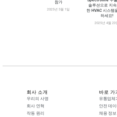
Spectroline 
참가
솔루션으로 지속
2025년 5월 1일
한 HVAC 시스템
픽 서플라이 무역
하세요!
에서 소개된 A2L
공구
2025년 4월 2
024년 11월 26일
회사 소개
바로 가
우리의 사명
유통업체
회사 연혁
안전 데이
작동 원리
채용 정보