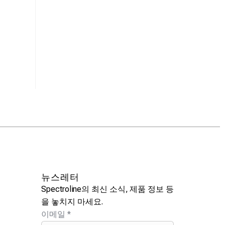
스펙트로라인
2025에서
유압 장비 업계, NFPA
UV 누출 검출 분야의
게 염색제 
연례 컨퍼런스에서 스
70년 리더십
2025년 2
펙트로라인을 주목하다
2025년 3월 4일
2025년 2월 27일
뉴스레터
Spectroline의 최신 소식, 제품 정보 등
을 놓치지 마세요.
이메일
*