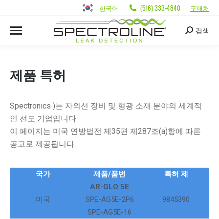
한국어
(516) 333-4840
구매처
검색
제품 특허
Spectronics )는 자외선 장비 및 형광 소재 분야의 세계적
인 선도 기업입니다.
이 페이지는 미국 연방법전 제35편 제287조(a)항에 따른
공고로 제공됩니다.
국가
제품/품번
특허 제
AR-GLO 5E
미국
SPE-AG5E-2P6
9845390
SPE-AG5E-16