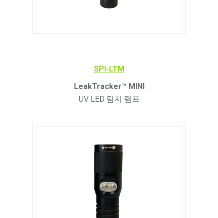
SPI-LTM
LeakTracker
™ MINI
UV LED 탐지 램프