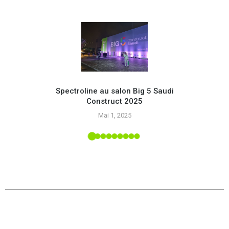
Spectroline au salon Big 5 Saudi
Construct 2025
Opte
Mai 1, 2025
g
alon
y