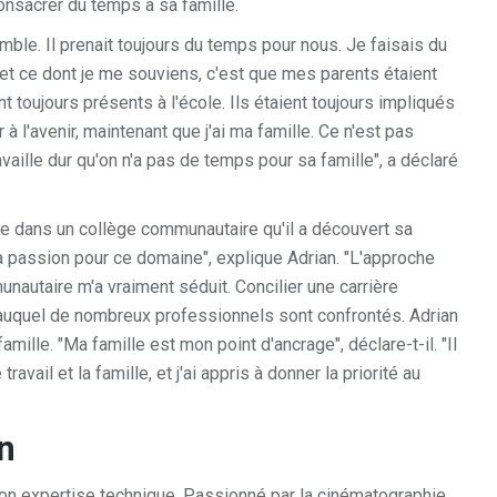
consacrer du temps à sa famille.
le. Il prenait toujours du temps pour nous. Je faisais du
 et ce dont je me souviens, c'est que mes parents étaient
 toujours présents à l'école. Ils étaient toujours impliqués
à l'avenir, maintenant que j'ai ma famille. Ce n'est pas
vaille dur qu'on n'a pas de temps pour sa famille", a déclaré
ue dans un collège communautaire qu'il a découvert sa
 passion pour ce domaine", explique Adrian. "L'approche
nautaire m'a vraiment séduit. Concilier une carrière
fi auquel de nombreux professionnels sont confrontés. Adrian
mille. "Ma famille est mon point d'ancrage", déclare-t-il. "Il
ravail et la famille, et j'ai appris à donner la priorité au
n
 son expertise technique. Passionné par la cinématographie