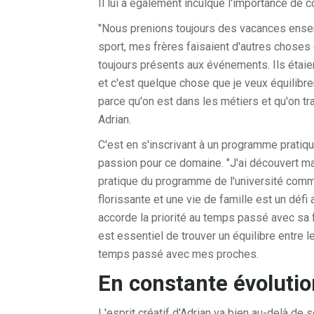
Il lui a également inculqué l'importance de 
"Nous prenions toujours des vacances ensemb
sport, mes frères faisaient d'autres choses
toujours présents aux événements. Ils étaient
et c'est quelque chose que je veux équilibrer 
parce qu'on est dans les métiers et qu'on tra
Adrian.
C'est en s'inscrivant à un programme pratiq
passion pour ce domaine. "J'ai découvert ma
pratique du programme de l'université commu
florissante et une vie de famille est un dé
accorde la priorité au temps passé avec sa fa
est essentiel de trouver un équilibre entre le t
temps passé avec mes proches.
En constante évolutio
L'esprit créatif d'Adrian va bien au-delà de