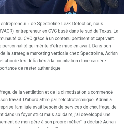
n entrepreneur » de Spectroline Leak Detection, nous
 HVACR), entrepreneur en CVC basé dans le sud du Texas. La
mmunauté du CVC grâce à un contenu pertinent et captivant,
 personnalité qui mérite d’être mise en avant. Dans son
e la stratégie marketing verticale chez Spectroline, Adrian
 aborde les défis liés à la conciliation d’une carrière
importance de rester authentique.
fage, de la ventilation et de la climatisation a commencé
n travail. D'abord attiré par l'électrotechnique, Adrian a
treprise familiale avait besoin de services de chauffage, de
nt dans un foyer strict mais solidaire, j'ai développé une
vouement de mon père à son propre métier", a déclaré Adrian.