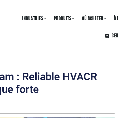
INDUSTRIES
PRODUITS
OÙ ACHETER
À 
CEN
bcam : Reliable HVACR
que forte