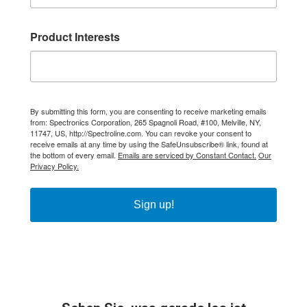
Product Interests
By submitting this form, you are consenting to receive marketing emails
from: Spectronics Corporation, 265 Spagnoli Road, #100, Melville, NY,
11747, US, http://Spectroline.com. You can revoke your consent to
receive emails at any time by using the SafeUnsubscribe® link, found at
the bottom of every email.
Emails are serviced by Constant Contact.
Our
Privacy Policy.
Sign up!