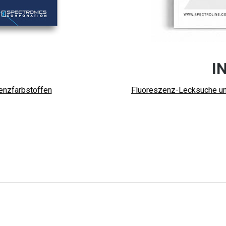
I
zenzfarbstoffen
Fluoreszenz-Lecksuche un