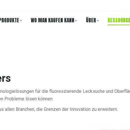
PRODUKTE
WO MAN KAUFEN KANN
ÜBER
RESSOURC
ers
hnologielösungen für die fluoreszierende Lecksuche und Oberflä
en Probleme lösen können.
s allen Branchen, die Grenzen der Innovation zu erweitern.