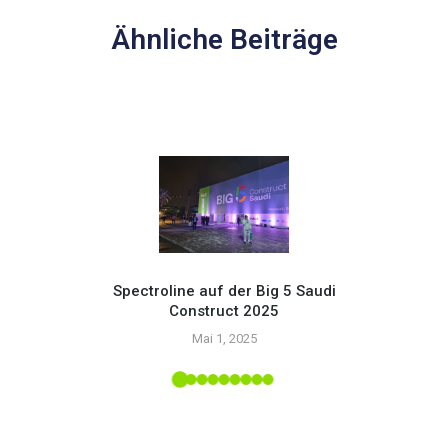
Ähnliche Beiträge
Spectroline auf der Big 5 Saudi
Construct 2025
Setzen
Mai 1, 2025
mit
upply-