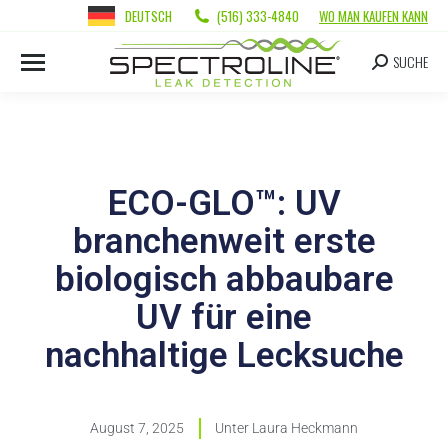
DEUTSCH
(516) 333-4840
WO MAN KAUFEN KANN
SUCHE
ECO-GLO™: UV
branchenweit erste
biologisch abbaubare
UV für eine
nachhaltige Lecksuche
August 7, 2025
Unter
Laura Heckmann