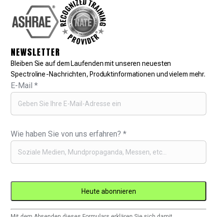
NEWSLETTER
Bleiben Sie auf dem Laufenden mit unseren neuesten
Spectroline-Nachrichten, Produktinformationen und vielem mehr.
E-Mail
*
Wie haben Sie von uns erfahren?
*
Constant
Mit dem Absenden dieses Formulars erklären Sie sich damit