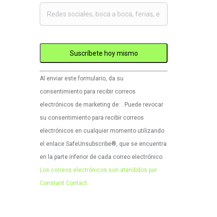
Uso
Al enviar este formulario, da su
de
consentimiento para recibir correos
Constant
electrónicos de marketing de: . Puede revocar
Contact.
su consentimiento para recibir correos
Por
electrónicos en cualquier momento utilizando
favor,
el enlace SafeUnsubscribe®, que se encuentra
deje
en la parte inferior de cada correo electrónico.
este
Los correos electrónicos son atendidos por
campo
Constant Contact
en
blanco.