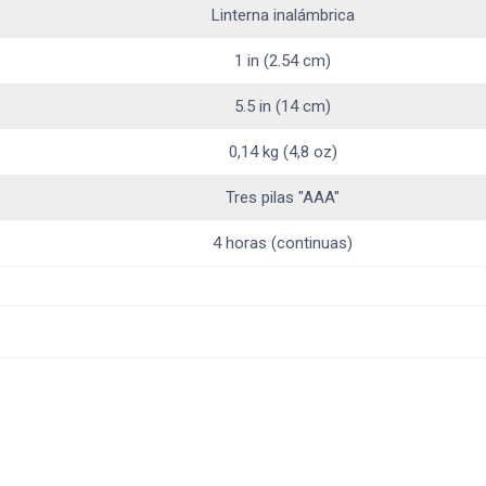
Linterna inalámbrica
1 in (2.54 cm)
5.5 in (14 cm)
0,14 kg (4,8 oz)
Tres pilas "AAA"
4 horas (continuas)