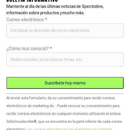
Mantente al día de las últimas noticias de Spectroline,
información sobre productos y mucho más.
Correo electrónico
*
¿Cómo nos conoció?
*
Uso
Al enviar este formulario, da su consentimiento para recibir correos
de
electrónicos de marketing de: . Puede revocar su consentimiento para
Constant
recibir correos electrónicos en cualquier momento utilizando el enlace
Contact.
SafeUnsubscribe®, que se encuentra en la parte inferior de cada correo
Por
electrónico.
Los correos electrónicos son atendidos por Constant