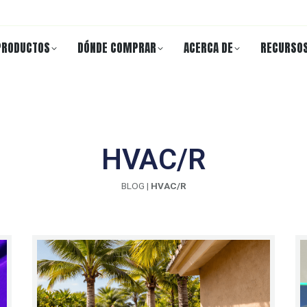
PRODUCTOS
DÓNDE COMPRAR
ACERCA DE
RECURSO
HVAC/R
BLOG
|
HVAC/R