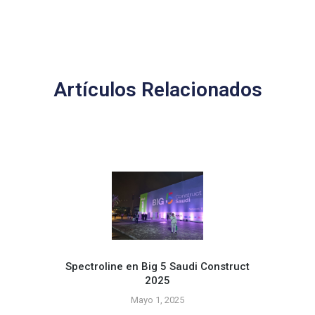
Artículos Relacionados
Spectroline en Big 5 Saudi Construct
2025
¡Apl
Mayo 1, 2025
si