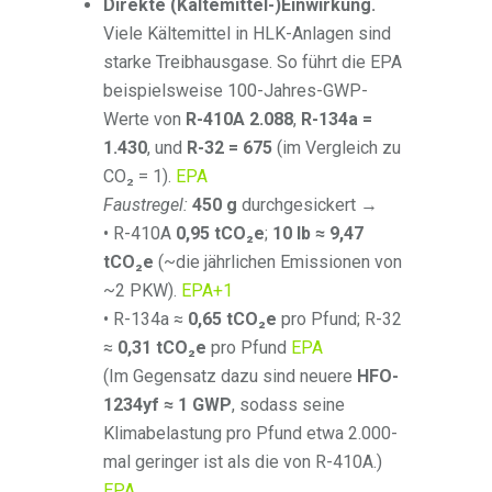
Direkte (Kältemittel-)Einwirkung.
Viele Kältemittel in HLK-Anlagen sind
starke Treibhausgase. So führt die EPA
beispielsweise 100-Jahres-GWP-
Werte von
R-410A 2.088
,
R-134a =
1.430
, und
R-32 = 675
(im Vergleich zu
CO₂ = 1).
EPA
Faustregel:
450 g
durchgesickert →
• R-410A
0,95 tCO₂e
;
10 lb ≈ 9,47
tCO₂e
(~die jährlichen Emissionen von
~2 PKW).
EPA
+1
• R-134a ≈
0,65 tCO₂e
pro Pfund; R-32
≈
0,31 tCO₂e
pro Pfund
EPA
(Im Gegensatz dazu sind neuere
HFO-
1234yf ≈ 1 GWP
, sodass seine
Klimabelastung pro Pfund etwa 2.000-
mal geringer ist als die von R-410A.)
EPA