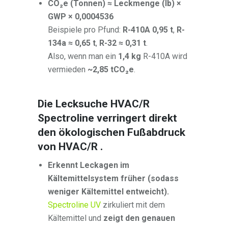
CO₂e (Tonnen) ≈ Leckmenge (lb) ×
GWP × 0,0004536
Beispiele pro Pfund:
R-410A 0,95 t
,
R-
134a ≈ 0,65 t
,
R-32 ≈ 0,31 t
.
Also, wenn man ein
1,4 kg
R-410A wird
vermieden
~2,85 tCO₂e
.
Die Lecksuche HVAC/R
Spectroline verringert direkt
den ökologischen Fußabdruck
von HVAC/R .
Erkennt Leckagen im
Kältemittelsystem früher (sodass
weniger Kältemittel entweicht).
Spectroline UV
zirkuliert mit dem
Kältemittel und
zeigt den genauen