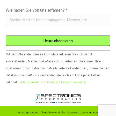
Wie haben Sie von uns erfahren?
*
Constant
Mit dem Absenden dieses Formulars erklären Sie sich damit
Contact
einverstanden, Marketing-E-Mails von: zu erhalten. Sie können Ihre
verwenden.
Zustimmung zum Erhalt von E-Mails jederzeit widerrufen, indem Sie den
Bitte
SafeUnsubscribe®-Link verwenden, der sich am Ende jeder E-Mail
lassen
befindet.
E-Mails werden von Constant Contact verwaltet
Sie
dieses
Feld
leer.
2026© Spectronics , Alle Rechte vorbehalten.
Datenschutzbestimmungen