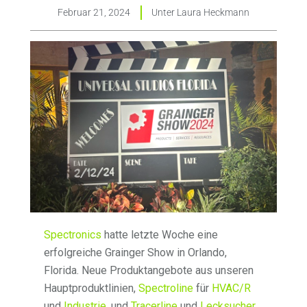
Februar 21, 2024
Unter
Laura Heckmann
Spectronics
hatte letzte Woche eine
erfolgreiche Grainger Show in Orlando,
Florida. Neue Produktangebote aus unseren
Hauptproduktlinien,
Spectroline
für
HVAC/R
und
Industrie
, und
Tracerline
und
Lecksucher