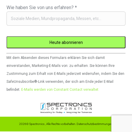
Wie haben Sie von uns erfahren?
*
Constant
Mit dem Absenden dieses Formulars erklären Sie sich damit
Contact
einverstanden, Marketing-E-Mails von: zu erhalten. Sie können Ihre
verwenden.
Zustimmung zum Erhalt von E-Mails jederzeit widerrufen, indem Sie den
Bitte
SafeUnsubscribe®-Link verwenden, der sich am Ende jeder E-Mail
lassen
befindet.
E-Mails werden von Constant Contact verwaltet
Sie
dieses
Feld
leer.
2026© Spectronics , Alle Rechte vorbehalten.
Datenschutzbestimmungen