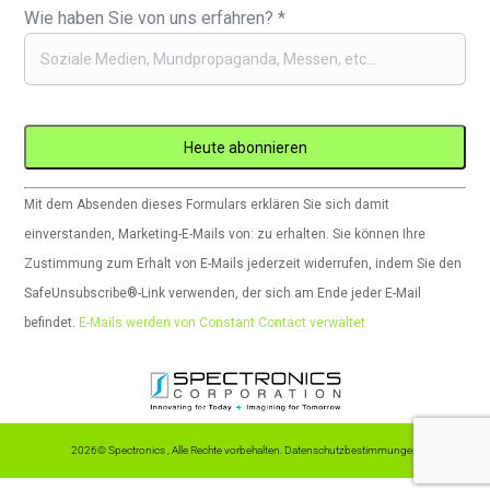
Wie haben Sie von uns erfahren?
*
Constant
Mit dem Absenden dieses Formulars erklären Sie sich damit
Contact
einverstanden, Marketing-E-Mails von: zu erhalten. Sie können Ihre
verwenden.
Zustimmung zum Erhalt von E-Mails jederzeit widerrufen, indem Sie den
Bitte
SafeUnsubscribe®-Link verwenden, der sich am Ende jeder E-Mail
lassen
befindet.
E-Mails werden von Constant Contact verwaltet
Sie
dieses
Feld
leer.
2026© Spectronics , Alle Rechte vorbehalten.
Datenschutzbestimmungen