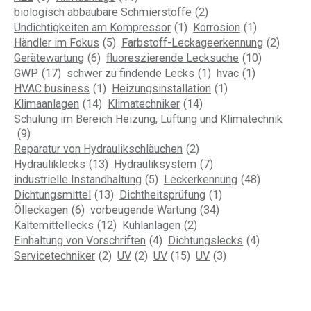
biologisch abbaubare Schmierstoffe
(2)
Undichtigkeiten am Kompressor
(1)
Korrosion
(1)
Händler im Fokus
(5)
Farbstoff-Leckageerkennung
(2)
Gerätewartung
(6)
fluoreszierende Lecksuche
(10)
GWP
(17)
schwer zu findende Lecks
(1)
hvac
(1)
HVAC business
(1)
Heizungsinstallation
(1)
Klimaanlagen
(14)
Klimatechniker
(14)
Schulung im Bereich Heizung, Lüftung und Klimatechnik
(9)
Reparatur von Hydraulikschläuchen
(2)
Hydrauliklecks
(13)
Hydrauliksystem
(7)
industrielle Instandhaltung
(5)
Leckerkennung
(48)
Dichtungsmittel
(13)
Dichtheitsprüfung
(1)
Ölleckagen
(6)
vorbeugende Wartung
(34)
Kältemittellecks
(12)
Kühlanlagen
(2)
Einhaltung von Vorschriften
(4)
Dichtungslecks
(4)
Servicetechniker
(2)
UV
(2)
UV
(15)
UV
(3)