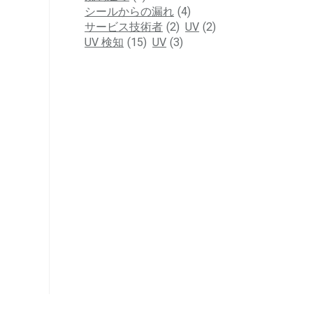
シールからの漏れ
(4)
サービス技術者
(2)
UV
(2)
UV 検知
(15)
UV
(3)
スペクトロ
AHR 202
NFPA年次総会では、
UV 漏洩検知技術にお
この染料を
流体動力機器に
ける70年にわたるリー
びか
Spectrolineが必要不可
ダーシップ
2月24 、
欠です
3月4 、2025
2月27 、2025