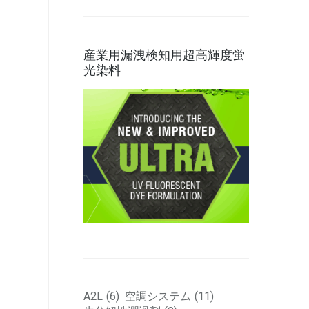
産業用漏洩検知用超高輝度蛍
光染料
A2L
(6)
空調システム
(11)