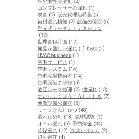
生分解性潤滑剤
(2)
コンプレッサーの漏れ
(1)
腐食
(1)
販売代理店特集
(5)
染料漏れ検知
(2)
設備の保守
(6)
蛍光式リークディテクション
(10)
世界食糧計画
(17)
発見が難しい漏れ
(1)
hvac
(1)
HVAC business
(1)
空調サービス
(1)
空調システム
(14)
空調設備技術者
(14)
空調設備の研修
(9)
油圧ホース修理
(2)
油漏れ
(13)
すいりょくほうこうしょしき
(7)
産業設備の保守
(5)
リークけんしゅつ
(48)
漏れ止め剤
(13)
気密試験
(1)
オイル漏れ
(6)
予防保全
(34)
冷媒漏れ
(12)
冷凍システム
(2)
規制遵守
(4)