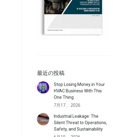
最近の投稿
Stop Losing Money in Your
HVAC Business With This
One Thing
7月17 、2026
Industrial Leakage: The
Silent Threat to Operations,
Safety, and Sustainability
6月10 、2026