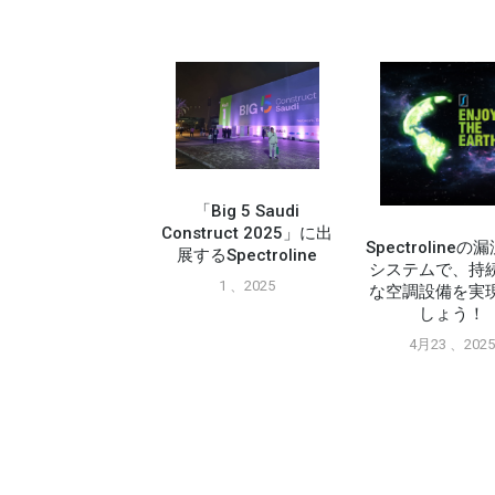
「Big 5 Saudi
Construct 2025」に出
Spectroline
展するSpectroline
システムで、持
1 、2025
な空調設備を実
ピック・サプライ
しょう！
示会でA2L ツール
紹介されました
4月23 、202
11月26 、2024