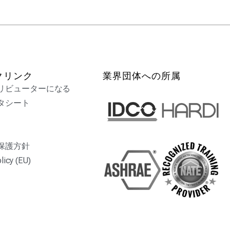
クリンク
業界団体への所属
リビューターになる
タシート
保護方針
licy (EU)