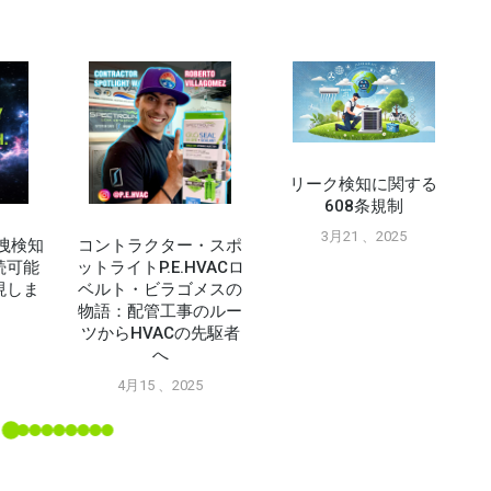
リーク検知に関する
608条規制
3月21 、2025
の漏洩検知
コントラクター・スポ
続可能
ットライトP.E.HVACロ
現しま
ベルト・ビラゴメスの
物語：配管工事のルー
ツからHVACの先駆者
5
へ
4月15 、2025