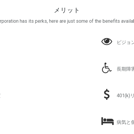
メリット
poration has its perks, here are just some of the benefits availa
ビジョ
長期障
度
401(
病気と