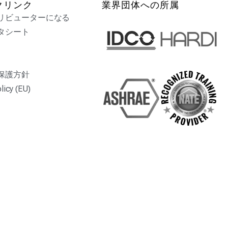
クリンク
業界団体への所属
リビューターになる
タシート
保護方針
licy (EU)