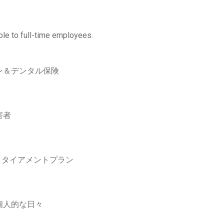
ble to full-time employees.
ン＆デンタル保険
害者
k)リタイアメントプラン
個人的な日々