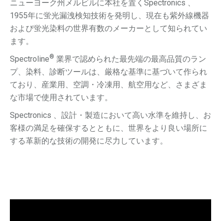
ニューヨーク州メルビルに本社を置くSpectronics 、
1955年に蛍光漏洩検知技術を発明し、現在も紫外線機器
および蛍光染料の世界有数のメーカーとして知られてい
ます。
®
Spectroline
業界で認められた最先端の最高品質のラン
プ、染料、診断ツールは、厳格な基準に基づいて作られ
ており、産業用、空調・冷凍用、航空用など、さまざま
な市場で使用されています。
Spectronics 、設計・製造において高い水準を維持し、お
客様の満足を確保するとともに、世界をより良い場所に
する革新的な技術の開発に尽力しています。