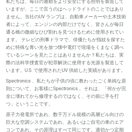
私たちは、毎日の通勤をより安全にする照明を製造して
いますが、ここで言うのはヘッドライトのことではあり
ません。当社のUV ランプは、自動車メーカーや土木技術
者によって、エンジンの内部だけでなく、皆さんが毎日
通る橋の微細なひび割れを見つけるために使用されてい
ます。 テレビの刑事ドラマで、俳優たちが指紋を探すた
めに特殊な青い光を放つ懐中電灯で現場をくまなく調べ
ているシーンを見たことはありませんか？私たちは、実
際の法科学捜査官が犯罪解決に使用する光源を製造して
います。U.S. で使用されたUV 供給した実績があります。
Spectronics 、私たちが子供の頃に教わったごく単純な原
則について、お客様にSpectronics 。それは、「何かが完
全に壊れてから修理するのではなく、その前に手を打
つ」ということです。
原子力発電所であれ、数千万ドル規模の高層ビル向けの
巨大な空調システムであれ、あるいはご自宅の車のエア
コンであれ、その原理はすべて同じです。適切かつ定期