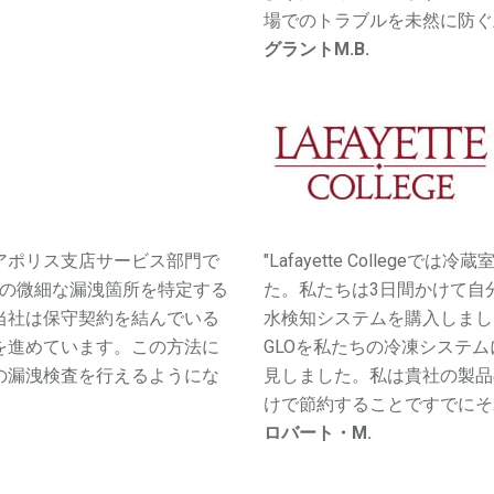
場でのトラブルを未然に防ぐ
グラントM.B.
アポリス支店サービス部門で
"Lafayette Colle
ステムの微細な漏洩箇所を特定する
た。私たちは3日間かけて自
当社は保守契約を結んでいる
水検知システムを購入しまし
を進めています。この方法に
GLOを私たちの冷凍システ
の漏洩検査を行えるようにな
見しました。私は貴社の製品
けで節約することですでにそ
ロバート・M.