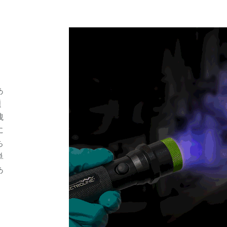
、
あ
題
洩
に
ち
単
あ