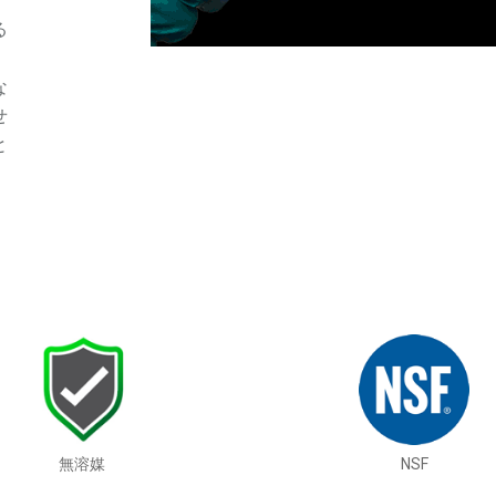
る
な
せ
と
無溶媒
NSF