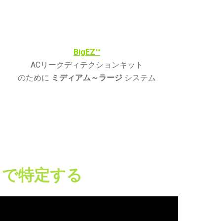
BigEZ™
ACリークディテクションキット
のために
ミディアム～ラージ
システム
トで特定する