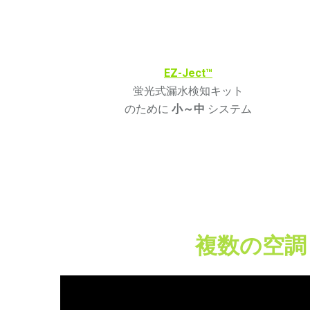
EZ-Ject™
蛍光式漏水検知キット
のために
小～中
システム
複数の空調