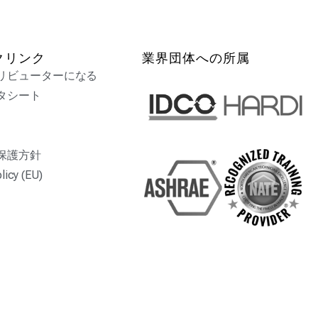
クリンク
業界団体への所属
リビューターになる
タシート
保護方針
licy (EU)