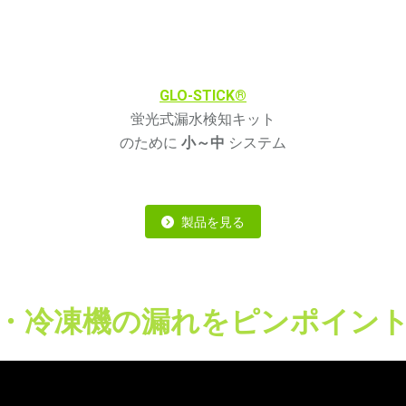
GLO-STICK®
蛍光式漏水検知キット
のために
小～中
システム
製品を見る
・冷凍機の漏れをピンポイン