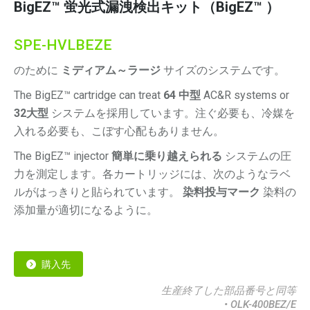
BigEZ™ 蛍光式漏洩検出キット（BigEZ™ ）
SPE-HVLBEZE
のために
ミディアム～ラージ
サイズのシステムです。
The BigEZ™ cartridge can treat
64 中型
AC&R systems or
32大型
システムを採用しています。注ぐ必要も、冷媒を
入れる必要も、こぼす心配もありません。
The BigEZ™ injector
簡単に乗り越えられる
システムの圧
力を測定します。各カートリッジには、次のようなラベ
ルがはっきりと貼られています。
染料投与マーク
染料の
添加量が適切になるように。
購入先
生産終了した部品番号と同等
• OLK-400BEZ/E