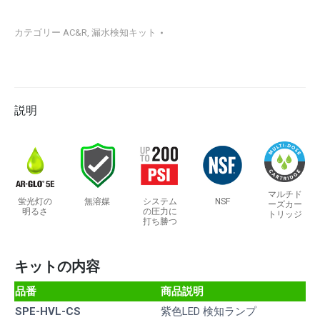
カテゴリー
AC&R
,
漏水検知キット
説明
マルチド
蛍光灯の
無溶媒
システム
NSF
ーズカー
明るさ
の圧力に
トリッジ
打ち勝つ
キットの内容
品番
商品説明
SPE-HVL-CS
紫色LED 検知ランプ