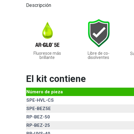
Descripción
Fluoresce más
Libre de co-
Su
brillante
disolventes
El kit contiene
Número de pieza
SPE-HVL-CS
SPE-BEZ5E
RP-BEZ-50
RP-BEZ-25
RP-UVS-40