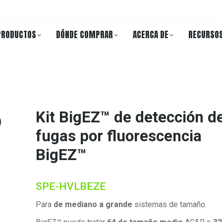
PRODUCTOS
DÓNDE COMPRAR
ACERCA DE
RECURSO
Kit BigEZ™ de detección d
fugas por fluorescencia
BigEZ™
SPE-HVLBEZE
Para
de mediano a grande
sistemas de tamaño.