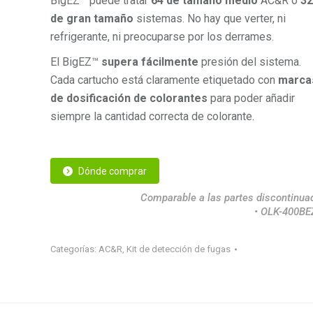
BigEZ™ puede tratar
64 de tamaño medio
AC&R o
3
de gran tamaño
sistemas. No hay que verter, ni
refrigerante, ni preocuparse por los derrames.
El BigEZ™
supera fácilmente
presión del sistema.
Cada cartucho está claramente etiquetado con
marca
de dosificación de colorantes
para poder añadir
siempre la cantidad correcta de colorante.
Dónde comprar
Comparable a las partes discontinua
• OLK-400BE
Categorías:
AC&R
,
Kit de detección de fugas