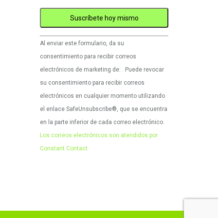
Uso
Al enviar este formulario, da su
de
consentimiento para recibir correos
Constant
electrónicos de marketing de: . Puede revocar
Contact.
su consentimiento para recibir correos
Por
electrónicos en cualquier momento utilizando
favor,
el enlace SafeUnsubscribe®, que se encuentra
deje
en la parte inferior de cada correo electrónico.
este
Los correos electrónicos son atendidos por
campo
Constant Contact
en
blanco.