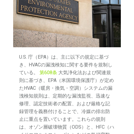
U.S. 庁（EPA）は、主に以下の規定に基づ
き、HVACの漏洩検知に関する要件を規制し
ている。
第608条
大気浄化法および関連規
則に基づき、EPA（米国環境保護庁）が定め
たHVAC（暖房・換気・空調）システムの漏
洩検知規則は、定期的な漏洩監視、迅速な
修理、認定技術者の配置、および厳格な記
録管理を義務付けることで、冷媒の排出防
止に重点を置いています。これらの規則
は、オゾン層破壊物質（ODS）と、HFC（ハ