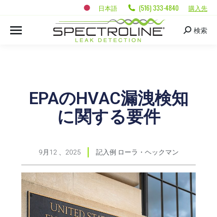
日本語
(516) 333-4840
購入先
検索
EPAのHVAC漏洩検知
に関する要件
9月12 、2025
記入例
ローラ・ヘックマン