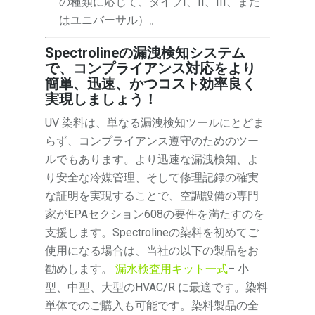
の種類に応じて、タイプI、II、III、また
はユニバーサル）。
Spectrolineの漏洩検知システム
で、コンプライアンス対応をより
簡単、迅速、かつコスト効率良く
実現しましょう！
UV 染料は、単なる漏洩検知ツールにとどま
らず、コンプライアンス遵守のためのツー
ルでもあります。より迅速な漏洩検知、よ
り安全な冷媒管理、そして修理記録の確実
な証明を実現することで、空調設備の専門
家がEPAセクション608の要件を満たすのを
支援します。Spectrolineの染料を初めてご
使用になる場合は、当社の以下の製品をお
勧めします。
漏水検査用キット一式
– 小
型、中型、大型のHVAC/R に最適です。染料
単体でのご購入も可能です。染料製品の全