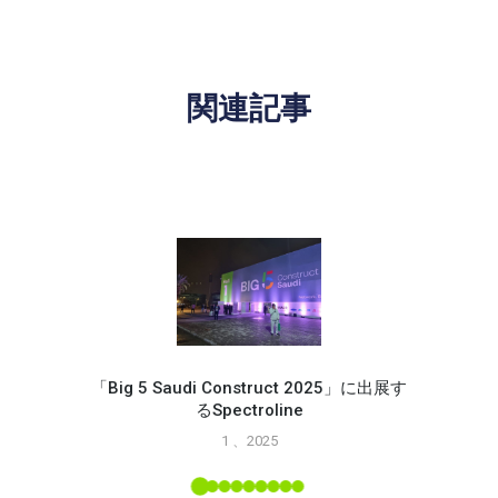
関連記事
「Big 5 Saudi Construct 2025」に出展す
るSpectroline
Spec
1 、2025
能
L ツー