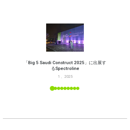
「Big 5 Saudi Construct 2025」に出展す
るSpectroline
Spec
1 、2025
能
L ツー