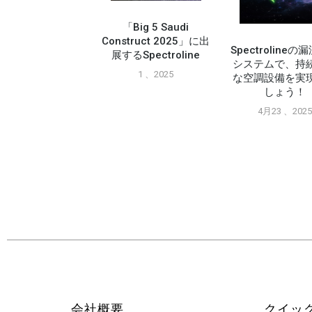
「Big 5 Saudi
Construct 2025」に出
Spectroline
展するSpectroline
システムで、持
1 、2025
な空調設備を実
ピック・サプライ
しょう！
示会でA2L ツール
紹介されました
4月23 、202
11月26 、2024
会社概要
クイッ