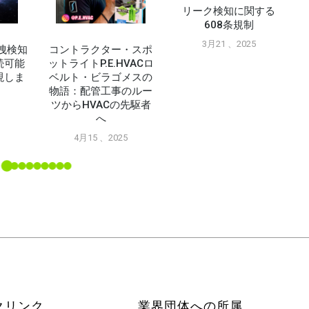
リーク検知に関する
608条規制
3月21 、2025
の漏洩検知
コントラクター・スポ
続可能
ットライトP.E.HVACロ
現しま
ベルト・ビラゴメスの
物語：配管工事のルー
ツからHVACの先駆者
5
へ
4月15 、2025
クリンク
業界団体への所属