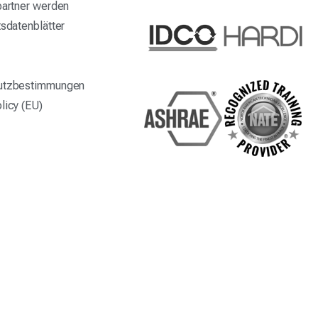
partner werden
tsdatenblätter
utzbestimmungen
licy (EU)