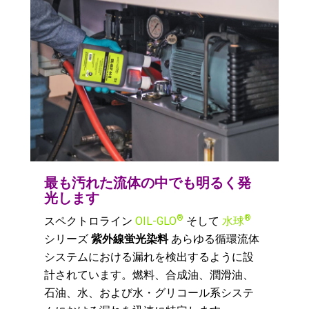
最も汚れた流体の中でも明るく発
光します
®
®
スペクトロライン
OIL-GLO
そして
水球
シリーズ
紫外線蛍光染料
あらゆる循環流体
システムにおける漏れを検出するように設
計されています。燃料、合成油、潤滑油、
石油、水、および水・グリコール系システ