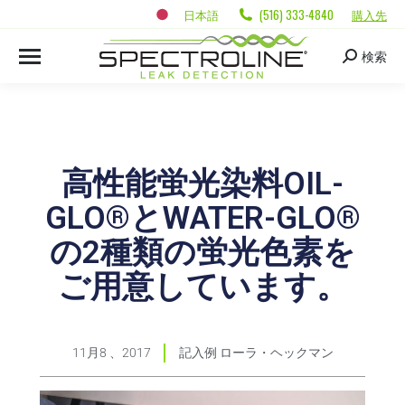
日本語
(516) 333-4840
購入先
検索
高性能蛍光染料OIL-
GLO®とWATER-GLO®
の2種類の蛍光色素を
ご用意しています。
11月8 、2017
記入例
ローラ・ヘックマン