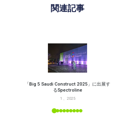
関連記事
「Big 5 Saudi Construct 2025」に出展す
るSpectroline
Spec
1 、2025
能
L ツー