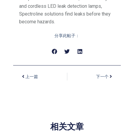
and cordless LED leak detection lamps,
Spectroline solutions find leaks before they
become hazards.
分享此帖子：
上一篇
下一个
相关文章