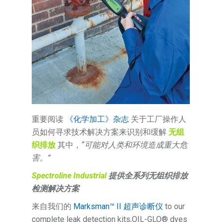
重要阅读
《化学加工》杂志
关于工厂操作人
员如何寻求技术解决方案来识别和缓解
无组
织排放
其中，
“可能对人类和环境造成重大危
害。”
Spectroline Industrial
提供全系列无组织排放
检测解决方案
来自我们的
Marksman™ II 超声诊断仪
to our
complete leak detection kits,OIL-GLO® dyes