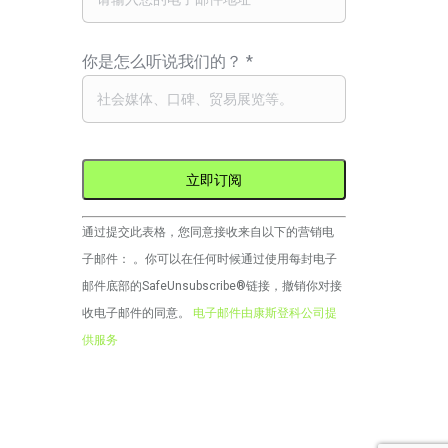
你是怎么听说我们的？
*
Constant
通过提交此表格，您同意接收来自以下的营销电
Contact
子邮件： 。你可以在任何时候通过使用每封电子
的
邮件底部的SafeUnsubscribe®链接，撤销你对接
使
收电子邮件的同意。
电子邮件由康斯登科公司提
用。
供服务
请
将
此
栏