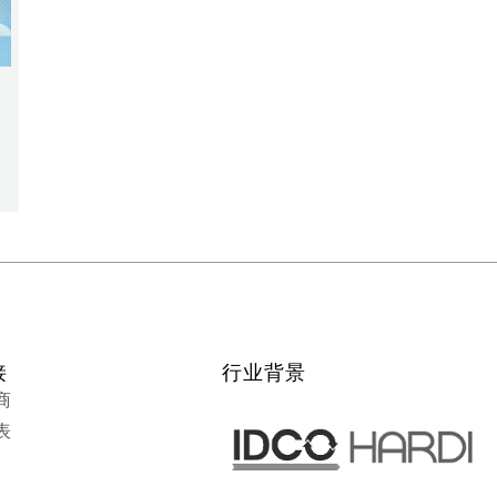
接
行业背景
商
表