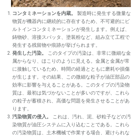
コンタミネーションを内蔵。
製造時に発生する微量な
物質が機器内に継続的に存在するため、不可避的にビ
ルトインコンタミネーションが発生します。例えば、
鋳物砂、溶接スパッタ、塗装粉など、組み立て工程で
発生する残留物や痕跡が挙げられます。
発生した汚染。
このタイプの汚染は、非常に微細な金
属からなり、ほこりのように見える。金属と金属が常
に接触しているため、時間の経過とともに磨耗や損傷
が生じます。その結果、この微細な粒子が油圧部品の
効率に影響を与えることがある。このタイプの汚染物
質は、最初は気づかないことが多いのですが、これら
の粒子が蓄積され、高価な問題を発生させることがあ
ります。
汚染物質の侵入。
これは、汚れ、泥、砂粒子などの汚
染物質が油圧システムに入り込むことである。これら
の汚染物質は、土木機械で作業する場合、避けられな