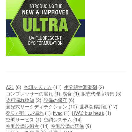
A2L
(6)
空調システム
(11)
生分解性潤滑剤
(2)
コンプレッサーの漏れ
(1)
腐食
(1)
販売代理店特集
(5)
染料漏れ検知
(2)
設備の保守
(6)
蛍光式リークディテクション
(10)
世界食糧計画
(17)
発見が難しい漏れ
(1)
hvac
(1)
HVAC business
(1)
空調サービス
(1)
空調システム
(14)
空調設備技術者
(14)
空調設備の研修
(9)