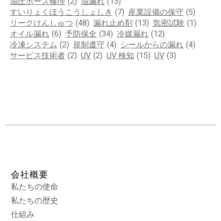
油圧ホース修理
(2)
油漏れ
(13)
すいりょくほうこうしょしき
(7)
産業設備の保守
(5)
リークけんしゅつ
(48)
漏れ止め剤
(13)
気密試験
(1)
オイル漏れ
(6)
予防保全
(34)
冷媒漏れ
(12)
冷凍システム
(2)
規制遵守
(4)
シールからの漏れ
(4)
サービス技術者
(2)
UV
(2)
UV 検知
(15)
UV
(3)
会社概要
私たちの使命
私たちの歴史
仕組み