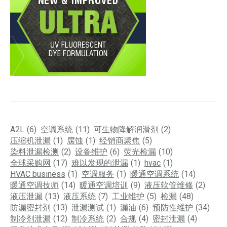
A2L
(6)
空调系统
(11)
可生物降解润滑剂
(2)
压缩机泄漏
(1)
腐蚀
(1)
经销商聚焦
(5)
染料泄漏检测
(2)
设备维护
(6)
荧光检漏
(10)
全球采购网
(17)
难以发现的泄漏
(1)
hvac
(1)
HVAC business
(1)
空调服务
(1)
暖通空调系统
(14)
暖通空调技师
(14)
暖通空调培训
(9)
液压软管维修
(2)
液压泄漏
(13)
液压系统
(7)
工业维护
(5)
检漏
(48)
防漏密封剂
(13)
泄漏测试
(1)
漏油
(6)
预防性维护
(34)
制冷剂泄漏
(12)
制冷系统
(2)
合规
(4)
密封泄漏
(4)