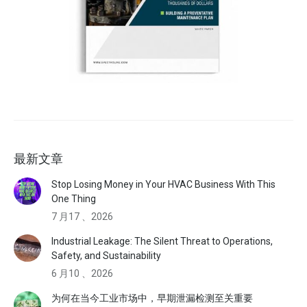
最新文章
Stop Losing Money in Your HVAC Business With This
One Thing
7 月17 、2026
Industrial Leakage: The Silent Threat to Operations,
Safety, and Sustainability
6 月10 、2026
为何在当今工业市场中，早期泄漏检测至关重要