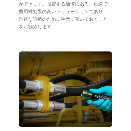
ができます。投資する価値のある、迅速で
費用対効果の高いソリューションであり、
迅速な診断のために手元に置いておくこと
をお勧めします。
蛍光灯でリークを検知！？
Spectrolineの蛍光漏洩検知システム
が、貴社のビジネスにどのようなメリ
ットをもたらすか、ぜひご覧くださ
い！