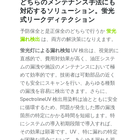
どちらのメンテナンス手法にも
対応するソリューション。蛍光
式リークディテクション
予防保全と是正保全のどちらで行うか
蛍光
漏れ検出
は、両方の解決策になりえます。
蛍光灯による漏れ検知
UV 検出は、視覚的に
直感的で、費用対効果が高く、油圧システ
ムの漏洩や施設のメンテナンスにおいて極
めて効率的です。技術者は可動部品の近く
でも安全にスキャンを行い、あらゆる種類
の漏洩を容易に検出できます。さらに、
SpectrolineUV 検出用染料は油とともに安全
に循環するため、問題が発生した際の漏洩
箇所の特定にかかる時間を短縮します。特
にシステムの導入初期段階で導入すれば、
その効果は顕著です。UV 、特に漏れの特定
が困難な場合において、あらゆる漏れを視