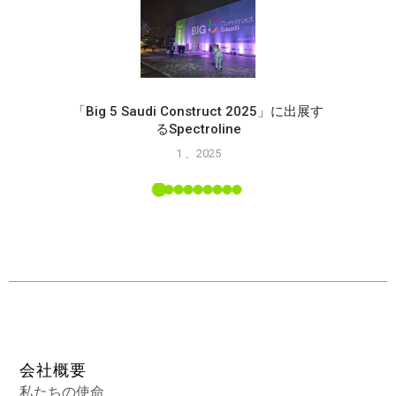
「Big 5 Saudi Construct 2025」に出展す
るSpectroline
Spec
1 、2025
能
L ツー
会社概要
私たちの使命