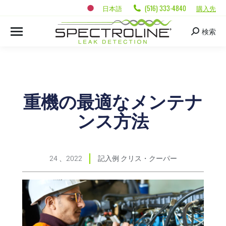
日本語
(516) 333-4840
購入先
検索
重機の最適なメンテナ
ンス方法
24 、2022
記入例
クリス・クーパー