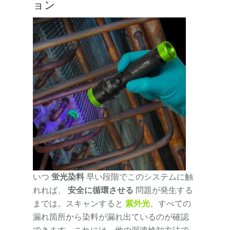
ョン
いつ
蛍光染料
早い段階でこのシステムに触
れれば、
安全に循環させる
問題が発生する
までは。スキャンすると
紫外光
、すべての
漏れ箇所から染料が漏れ出ているのが確認