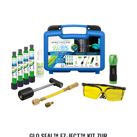
GLO SEAL™ EZ-JECT™ KIT ZUR