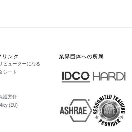
クリンク
業界団体への所属
リビューターになる
タシート
保護方針
licy (EU)