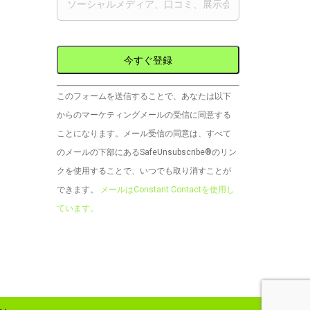
コ
このフォームを送信することで、あなたは以下
ン
からのマーケティングメールの受信に同意する
ス
ことになります。メール受信の同意は、すべて
タ
のメールの下部にあるSafeUnsubscribe®のリン
ン
クを使用することで、いつでも取り消すことが
ト
できます。
メールはConstant Contactを使用し
コ
ています。
ン
タ
ク
ト
の
利