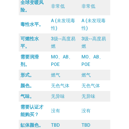
全球变暖风
非常低
非常低
险。
A (未发现毒
A (未发现毒
毒性水平。
性)
性)
可燃性水
3级--高度易
3级--高度易
平。
燃
燃
需要润滑
MO、AB、
MO、AB、
剂。
POE
POE
形式。
燃气
燃气
颜色。
无色气体
无色气体
气味。
无异味
无异味
需要认证才
没有
没有
能购买？
缸体颜色。
TBD
TBD