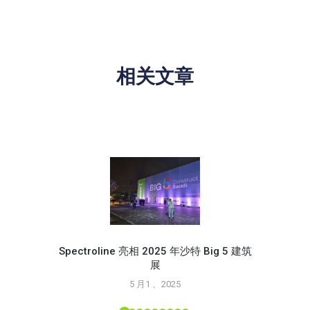
相关文章
Spectroline 亮相 2025 年沙特 Big 5 建筑
展
使用 S
5 月1 、2025
L 工具