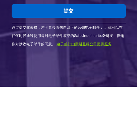
Constant
通过提交此表格，您同意接收来自以下的营销电子邮件： 。你可以在
Contact
任何时候通过使用每封电子邮件底部的SafeUnsubscribe®链接，撤销
的
你对接收电子邮件的同意。
电子邮件由康斯登科公司提供服务
使
用。
请
将
此
栏
留
空。