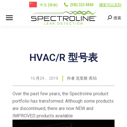
中文 (简体)
(516) 333-4840
哪里可以买到
搜索
HVAC/R 型号表
10 月29 、2019
作者
克里斯-库珀
Over the past few years, the Spectroline product
portfolio has transformed. Although some products
are discontinued, there are now NEW and
IMPROVED products available.