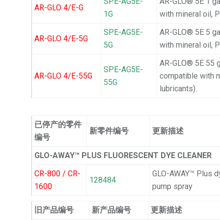
SPE-AG5E-
AR-GLO® 5E 1 gal
AR-GLO 4/E-G
1G
with mineral oil, 
SPE-AG5E-
AR-GLO® 5E 5 gal
AR-GLO 4/E-5G
5G
with mineral oil, 
AR-GLO® 5E 55 ga
SPE-AG5E-
AR-GLO 4/E-55G
compatible with m
55G
lubricants).
已停产的零件
新零件编号
更新描述
编号
GLO-AWAY™ PLUS FLUORESCENT DYE CLEANER
CR-800 / CR-
GLO-AWAY™ Plus dye 
128484
1600
pump spray
旧产品编号
新产品编号
更新描述