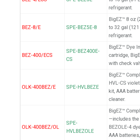
refrigerant.
BigEZ™ 8 oz (2
BEZ-8/E
SPE-BEZ5E-8
to 32 gal (121
refrigerant.
BigEZ™ Dye Inj
SPE-BEZ400E-
BEZ-400/ECS
cartridge, Bi
CS
with check valv
BigEZ™ Comple
HVL-CS violet
OLK-400BEZ/E
SPE-HVLBEZE
kit, AAA batt
cleaner.
BigEZ™ Comple
—includes the
SPE-
OLK-400BEZ/OL
BEZOLE-4 dye 
HVLBEZOLE
AAA batteries