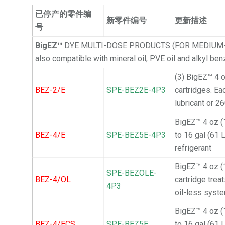
已停产的零件编
新零件编号
更新描述
号
BigEZ™
DYE MULTI-DOSE PRODUCTS (FOR MEDIUM-
also compatible with mineral oil, PVE oil and alkyl ben
(3) BigEZ™ 4 
BEZ-2/E
SPE-BEZ2E-4P3
cartridges. Ea
lubricant or 26
BigEZ™ 4 oz (1
BEZ-4/E
SPE-BEZ5E-4P3
to 16 gal (61 L
refrigerant
BigEZ™ 4 oz (
SPE-BEZOLE-
BEZ-4/OL
cartridge treat
4P3
oil-less syst
BigEZ™ 4 oz (1
BEZ-4/ECS
SPE-BEZ5E
to 16 gal (61 L