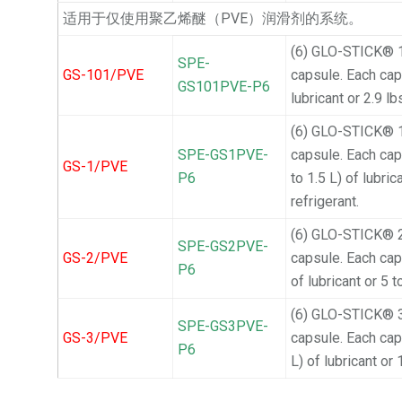
适用于仅使用聚乙烯醚（PVE）润滑剂的系统。
(6) GLO-STICK® 1
SPE-
GS-101/PVE
capsule. Each cap
GS101PVE-P6
lubricant or 2.9 lb
(6) GLO-STICK® 1
SPE-GS1PVE-
capsule. Each cap
GS-1/PVE
P6
to 1.5 L) of lubric
refrigerant.
(6) GLO-STICK® 2
SPE-GS2PVE-
GS-2/PVE
capsule. Each caps
P6
of lubricant or 5 t
(6) GLO-STICK® 3
SPE-GS3PVE-
GS-3/PVE
capsule. Each caps
P6
L) of lubricant or 