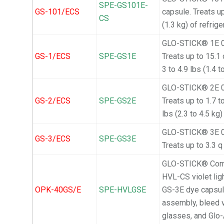
SPE-GS101E-
GS-101/ECS
capsule. Treats up
CS
(1.3 kg) of refrige
GLO-STICK® 1E 0.
GS-1/ECS
SPE-GS1E
Treats up to 15.1 
3 to 4.9 lbs (1.4 t
GLO-STICK® 2E 0.
GS-2/ECS
SPE-GS2E
Treats up to 1.7 to
lbs (2.3 to 4.5 kg)
GLO-STICK® 3E 0.
GS-3/ECS
SPE-GS3E
Treats up to 3.3 q
GLO-STICK® Compl
HVL-CS violet li
OPK-40GS/E
SPE-HVLGSE
GS-3E dye capsule
assembly, bleed v
glasses, and Glo