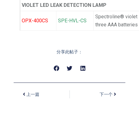
VIOLET LED LEAK DETECTION LAMP
Spectroline® violet
OPX-400CS
SPE-HVL-CS
three AAA batterie
分享此帖子：
上一篇
下一个