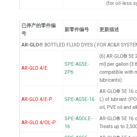
(for oil-less 
已停产的零件编
新零件编号
更新描述
号
AR-GLO®
BOTTLED FLUID DYES ( FOR AC&R SYSTE
(6) AR-GLO® 5E 2 
SPE-AG5E-
ml) per gallon (3.
AR-GLO 4/E
2P6
compatible with m
lubricants).
AR-GLO® 5E 16 oz 
AR-GLO 4/E-P
SPE-AG5E-16
L) of lubriant. (
oil, PVE oil and a
SPE-AGOLE-
AR-GLO® 5E 16 oz
AR-GLO 4/OL-P
16
Treats up to 2,500