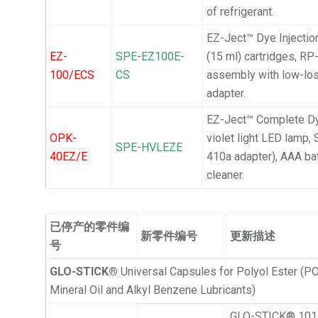
of refrigerant.
EZ-Ject™ Dye Injectio
EZ-
SPE-EZ100E-
(15 ml) cartridges, R
100/ECS
CS
assembly with low-los
adapter.
EZ-Ject™ Complete Dy
OPK-
violet light LED lamp,
SPE-HVLEZE
40EZ/E
410a adapter), AAA ba
cleaner.
已停产的零件编
新零件编号
更新描述
号
GLO-STICK®
Universal Capsules for Polyol Ester (PO
Mineral Oil and Alkyl Benzene Lubricants)
GLO-STICK® 101E 