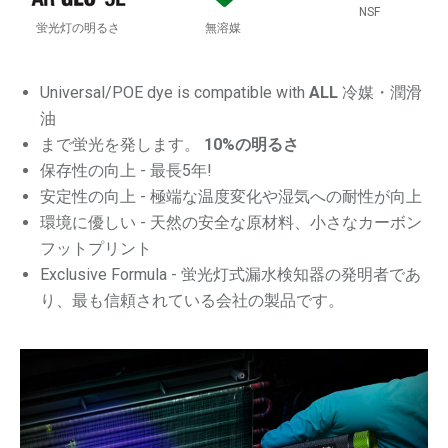
NSF
蛍光灯の明るさ
無溶媒
Universal/POE dye is compatible with
ALL
冷媒・潤滑
油
まで蛍光を発します。
10%の明るさ
保存性の向上 - 最長5年!
安定性の向上 - 極端な温度変化や湿気への耐性が向上
環境に優しい - 天然の安全な原材料、小さなカーボン
フットプリント
Exclusive Formula - 蛍光灯式漏水検知器の発明者であ
り、最も信頼されている会社の製品です。