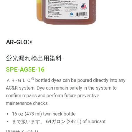
AR-GLO®
蛍光漏れ検出用染料
SPE-AG5E-16
®
ＡＲ-ＧＬＯ
bottled dyes can be poured directly into any
AC&R system. Dye can remain safely in the system to
confirm repairs and perform future preventive
maintenance checks.
16 oz (473 ml) twin neck bottle
まで扱います。
64ガロン
(242 L) of lubricant