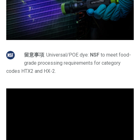
留意事項
: Universal/POE dye:
NSF
to meet food-
grade processing requirements for category
codes HTX2 and HX-2.