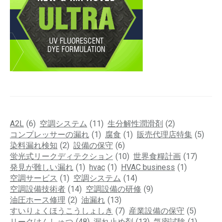
A2L
(6)
空調システム
(11)
生分解性潤滑剤
(2)
コンプレッサーの漏れ
(1)
腐食
(1)
販売代理店特集
(5)
染料漏れ検知
(2)
設備の保守
(6)
蛍光式リークディテクション
(10)
世界食糧計画
(17)
発見が難しい漏れ
(1)
hvac
(1)
HVAC business
(1)
空調サービス
(1)
空調システム
(14)
空調設備技術者
(14)
空調設備の研修
(9)
油圧ホース修理
(2)
油漏れ
(13)
すいりょくほうこうしょしき
(7)
産業設備の保守
(5)
リークけんしゅつ
(48)
漏れ止め剤
(13)
気密試験
(1)