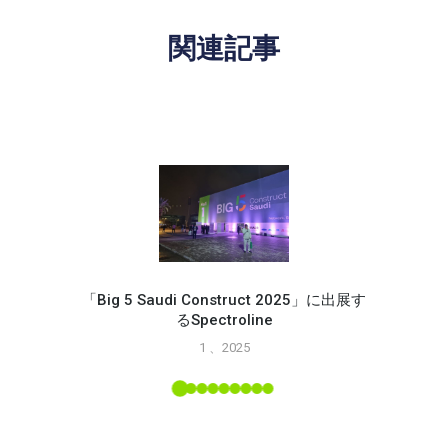
関連記事
「Big 5 Saudi Construct 2025」に出展す
るSpectroline
Spec
1 、2025
能
L ツー