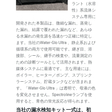
ラント（水溶
性）系流体シ
ステム専用に
開発された本製品は、微細な漏れ、蒸発し
た漏れ、結露で覆われた漏れなど、あらゆ
る水漏れの発生源を迅速かつ正確に特定し
ます。当社のWater-Glo Ultra 、静止系および
循環系の両方で使用可能です。継ぎ目、溶
接部、シール、継手の検査や、流量測定の
ための診断ツールとして活用されます。熱
媒体システムに最適です。 主な用途には、
ボイラー、ヒーター／ポンプ、スプリンク
ラーシステム、貯蔵タンクなどが含まれま
す。「Water-Glo Ultra 」は透明で、母液の色
を変化させません。Spectrolineランプを使
用すると、青色の蛍光反応が得られます。
当社の漏水検知キット一式は、初