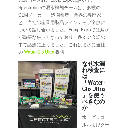
先週開催されたEquip Expoにおいて、
Spectrolineの漏水検知チームは、多数の
OEMメーカー、造園業者、業界の専門家
と、当社の産業用製品ラインナップ全般に
ついて話し合いました。Equip Expoでは漏水
が重要な焦点となっており、多くの会話の
中で話題に上りました。これはまさに当社
の
Water-Glo Ultra
提供。
なぜ水漏
れ検査に
は
「Water-
Glo Ultra
」を使う
べきなの
か
水・グリコー
ルおよびクー