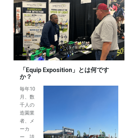
「Equip Exposition」とは何です
か？
毎年10
月、数
千人の
造園業
者、メ
ーカ
ー、請