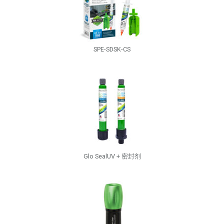
SPE-SDSK-CS
Glo SealUV + 密封剂