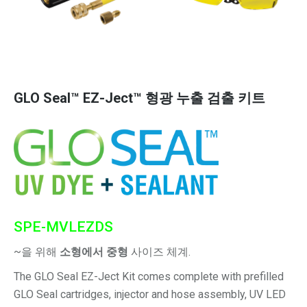
GLO Seal™ EZ-Ject™ 형광 누출 검출 키트
SPE-MVLEZDS
~을 위해
소형에서 중형
사이즈 체계.
The GLO Seal EZ-Ject Kit comes complete with prefilled
GLO Seal cartridges, injector and hose assembly, UV LED