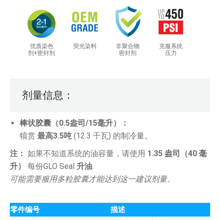
荧光染料
非聚合物
克服系统
优质染色
密封剂
压力
剂+密封剂
剂量信息：
棒状胶囊（0.5盎司/15毫升）：
犒赏
最高3.5吨
(12.3 千瓦) 的制冷量。
注：
如果不知道系统的油容量，请使用
1.35 盎司（40 毫
升）
每份GLO Seal
升油
.
可能需要服用多粒胶囊才能达到这一建议剂量。
零件编号
描述