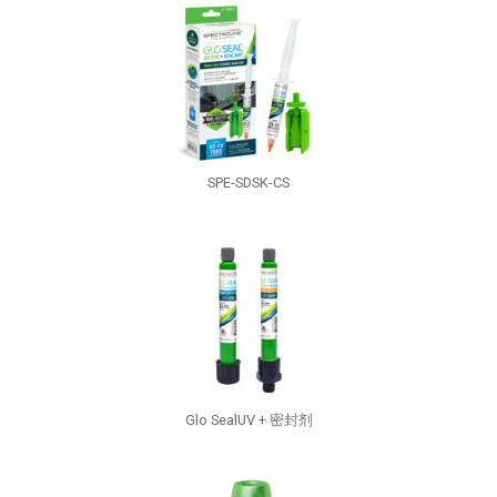
SPE-SDSK-CS
Glo SealUV + 密封剂