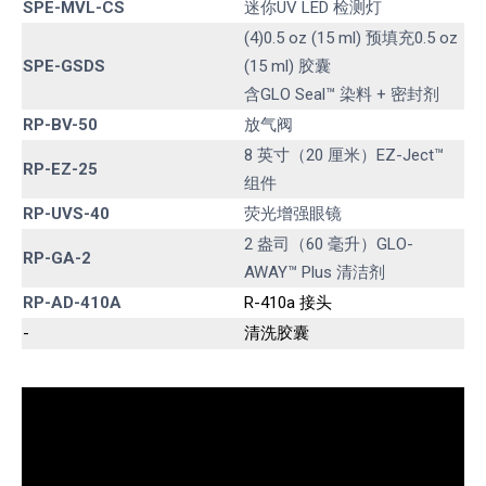
SPE-MVL-CS
迷你UV LED 检测灯
(4)0.5 oz (15 ml) 预填充0.5 oz
SPE-GSDS
(15 ml) 胶囊
含GLO Seal™ 染料 + 密封剂
RP-BV-50
放气阀
8 英寸（20 厘米）EZ-Ject™
RP-EZ-25
组件
RP-UVS-40
荧光增强眼镜
2 盎司（60 毫升）GLO-
RP-GA-2
AWAY™ Plus 清洁剂
RP-AD-410A
R-410a 接头
-
清洗胶囊